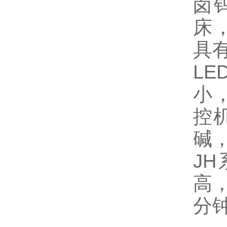
卤
床
具
L
小
控
碱
J
高，
分