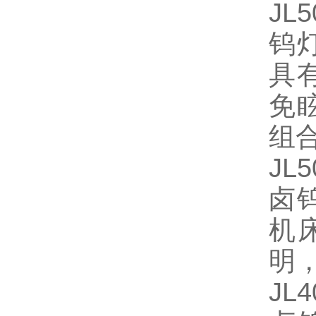
JL
钨
具
免
组
JL
卤
机
明
JL