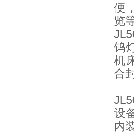
便
览
JL
钨
机
合
JL
设
内