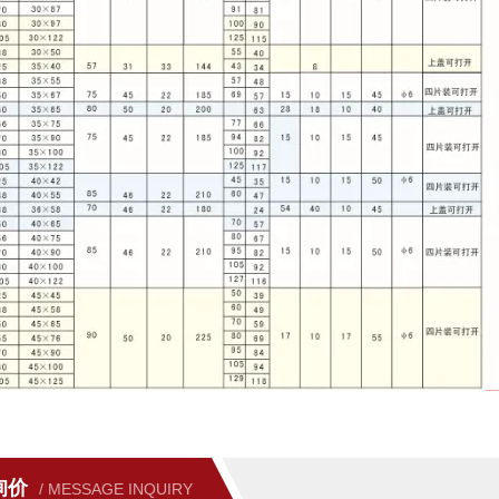
询价
/ MESSAGE INQUIRY