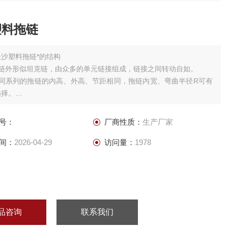
塑料拖链
长沙塑料拖链*的结构
拖链外形似坦克链，由众多的单元链接组成，链接之间转动自如。
相同系列的拖链的内高、外高、节距相同，拖链内宽、弯曲半径R可有
选择。
单元链节由左右链板和上下盖板组成，拖链每节都能打开，装拆方便，
线，打开盖板后即可把电缆、油管、气管、水管等放入拖链。
号：
厂商性质：
生产厂家
另可提供分隔片，将链内空间按需要分隔开。
间：
2026-04-29
访问量：
1978
品咨询
联系我们