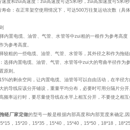
行速度和zui高速度：zui高速度可达5米/秒，zui高加速度可5
行寿命：在正常架空使用情况下，可达500万往复运动次数（具
用原则
择内置电缆、油管、气管、水管等中zui粗的一根作为参考高度，
度作为参考高度。
择较粗的一些电缆、油管、气管、水管等，其外径之和作为拖
：选择内置电缆、油管、气管、水管等中zui大的弯曲半径作为
放置原则。
15%的剩余空间，让内置电缆、油管等可以自由活动，在半
别大的导线应该分开铺设，重量平均分布，必要时可用分隔片
高频率运行时，要尽量使导线在水平上相互分开，不要使之相互
拖链厂家
定做
的型号一般是根据内部高度和内部宽度来确定,因
15*15，15*20，15*35，15*40，15*40，15*50，18*18，18*2