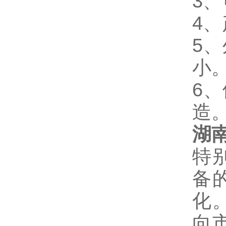
3
4
5
小
6
造
湖
特
备
化
向