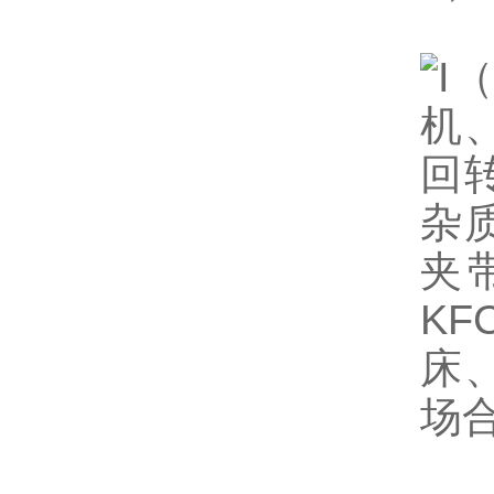
I
机
回
杂
夹
K
床
场