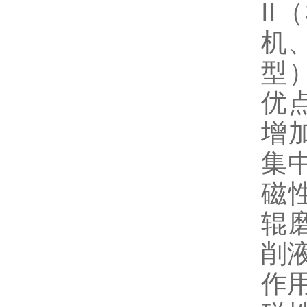
I
机
型
优
增
集
磁
辊
削
作