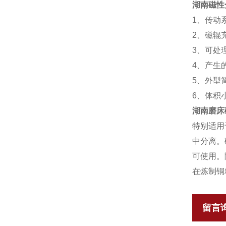
湖南磁性
1、传动
2、磁辊
3、可处
4、产生
5、外型
6、体积
湖南磨床
特别适用
中分离。
可使用。
在炼制铜
留言