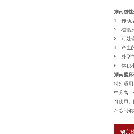
湖南磁性
1、传动
2、磁辊
3、可处
4、产生
5、外型
6、体积
湖南磨床
特别适用
中分离。
可使用。
在炼制铜
留言