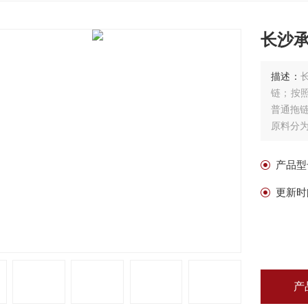
长沙
描述：
链；按
普通拖
原料分
塑料拖
外尺寸
产品型
更新时
产