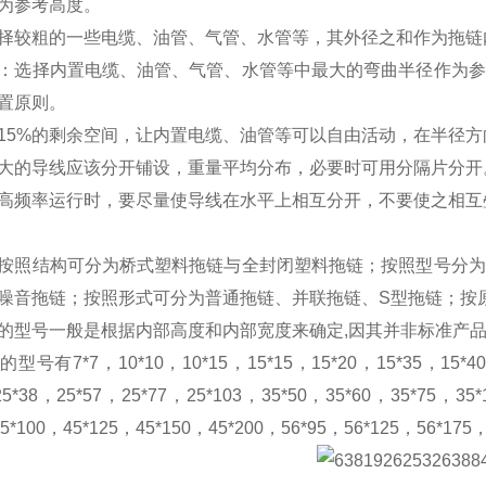
作为参考高度。
择较粗的一些电缆、油管、气管、水管等，其外径之和作为拖
：选择内置电缆、油管、气管、水管等中最大的弯曲半径作为参
放置原则。
15%的剩余空间，让内置电缆、油管等可以自由活动，在半
别大的导线应该分开铺设，重量平均分布，必要时可用分隔片
高频率运行时，要尽量使导线在水平上相互分开，不要使之相互
按照结构可分为桥式塑料拖链与全封闭塑料拖链；按照型号分为
噪音拖链；按照形式可分为普通拖链、并联拖链、S型拖链；按
的型号一般是根据内部高度和内部宽度来确定,因其并非标准产
号有7*7，10*10，10*15，15*15，15*20，15*35，15*40，
25*38，25*57，25*77，25*103，35*50，35*60，35*75，35*
45*100，45*125，45*150，45*200，56*95，56*125，56*