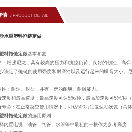
详情
/ PRODUCT DETAIL
沙承重塑料拖链定做
塑料拖链定做
基本参数
料：增强尼龙，具有较高的压力和抗拉负荷、良好的韧性、高弹
少决定了拖链的使用强度和耐磨性以及运行起来的噪音大小。尼龙含
耐性：耐油、耐盐，并有一定的耐酸、耐碱能力。
行速度和最高速度：最高速度可达5米/秒，最高加速度可5米/秒
行寿命：在正常架空使用情况下，可达500万往复运动次数（具
塑料拖链定做
的选用原则
择内置电缆、油管、气管、水管等中最粗的一根作为参考高度，加