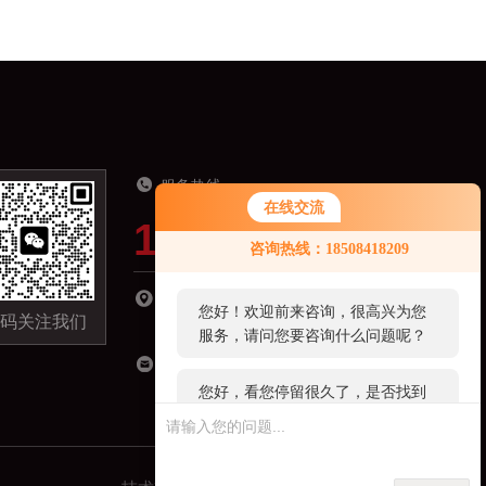
服务热线
在线交流
19918821321
您好！欢迎前来咨询，很高兴为您
咨询热线：18508418209
服务，请问您要咨询什么问题呢？
湖南省长沙市长沙县星沙镇经济开发区城东小
您好，看您停留很久了，是否找到
码关注我们
区C区-09栋301室
了需求产品，您可以直接在线与我
联系！
18508418209@163.com