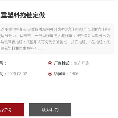
承重塑料拖链定做
长沙承重塑料拖链定做按照结构可分为桥式塑料拖链与全封闭塑料拖
照型号分为小型拖链、一般型拖链与大型拖链；按照噪音系数可分为
链与低噪音拖链；按照形式可分为普通拖链、并联拖链、S型拖链；按
为原包塑料和再生塑料等。
链的型号一般是根据内部高度和内部宽度来确定,因其并非标准产品，
各厂家都不一致。
号：
厂商性质：
生产厂家
间：
2026-03-02
访问量：
1406
品咨询
联系我们