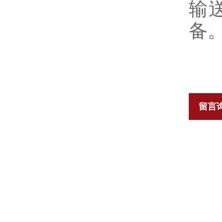
输
备
留言