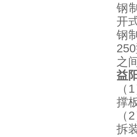
钢
开
钢制
25
之
益
（
撑
（
拆