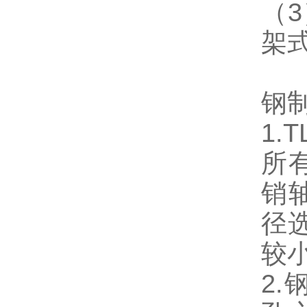
（
架
钢
1
所
销
径
较小
2.