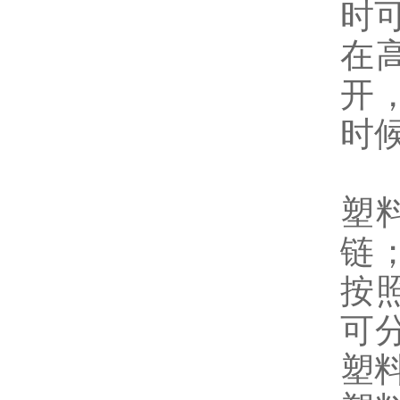
时
在
开
时
塑
链
按
可
塑