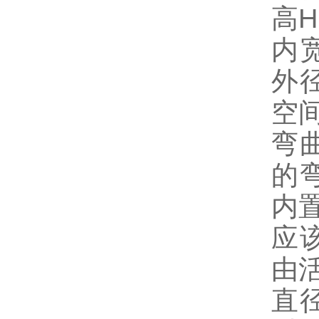
高
内
外
空
弯
的
内
应
由
直