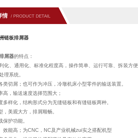
详情
/ PRODUCT DETAIL
洲链板排屑器
排屑器
的特点：
列化、通用化、标准化程度高，操作简单、运行可靠、拆装方便
处理系统。
理各类切屑；也可作为冲压，冷墩机床小型零件的输送装置。
效率高，输送速度选择范围大；
宽度多样化，结构形式分为无缝链板和有缝链板两种。
造型，美观大方，排屑顺畅。
过载保护功能。
小、效能高；为CNC，NC及产业机械zui实之搭配机型