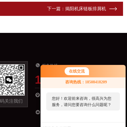
下一篇：
揭阳机床链板排屑机
服务热线
在线交流
19918821321
咨询热线：18508418209
湖南省长沙市长沙县星沙镇经济开发区城东小
您好！欢迎前来咨询，很高兴为您
码关注我们
区C区-09栋301室
服务，请问您要咨询什么问题呢？
18508418209@163.com
您好，看您停留很久了，是否找到
了需求产品，您可以直接在线与我