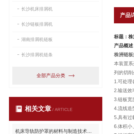
长沙机床排屑机
产品
长沙链板排屑机
标题：株
湖南排屑机链板
产品概述
长沙排屑机链条
株洲链板
本装置系
列的切削
全部产品分类
1.可处
2.输送
3.链板
相关文章
4.流线
/ ARTICLE
5.具有
6.体积
机床导轨防护罩的材料与制造技术创新