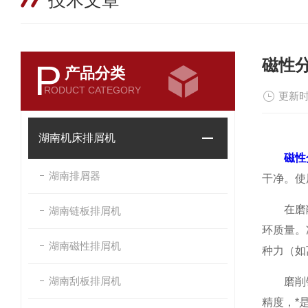
技术文章
磁性
P
产品分类
RODUCT CATEGORY
更新时
湖南机床排屑机
磁性
湖南排屑器
干净。使
在磨削加
湖南链板排屑机
环质量。
湖南磁性排屑机
种力（如
湖南刮板排屑机
磨削铁磁
精度，*