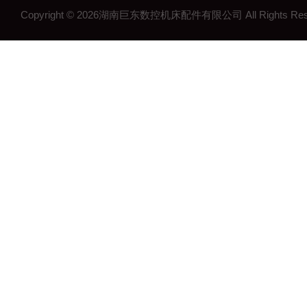
Copyright © 2026湖南巨东数控机床配件有限公司 All Rights R
湖南钢制拖链
湖南机床工作灯
湖南机床配件
长沙机床配件