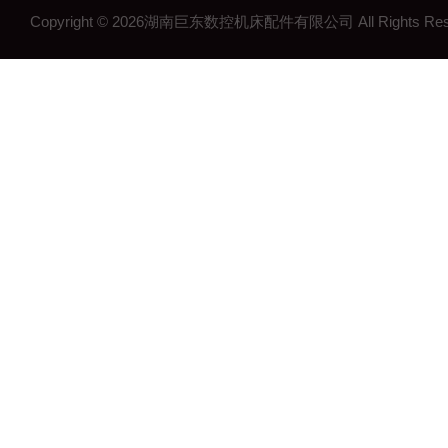
Copyright © 2026湖南巨东数控机床配件有限公司 All Rights R
湖南钢制拖链
湖南机床工作灯
湖南机床配件
长沙机床配件