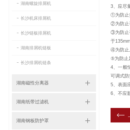
湖南螺旋排屑机
3、应尽
①为防止
长沙机床排屑机
②为防止
③为防止
长沙链板排屑机
于135m
湖南排屑机链板
④为防止
⑤为防止
长沙排屑机链条
4、一般
可调式防
湖南磁性分离器
5、表面
6、不应
湖南纸带过滤机
湖南钢板防护罩