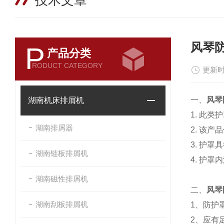
技术文章
风琴
P
产品分类
RODUCT CATEGORY
更新时
一、
风琴
湖南机床排屑机
1. 此
湖南排屑器
2. 该
3. 护
湖南链板排屑机
4. 护
湖南磁性排屑机
二、
风琴
湖南刮板排屑机
1、防护
2、应有