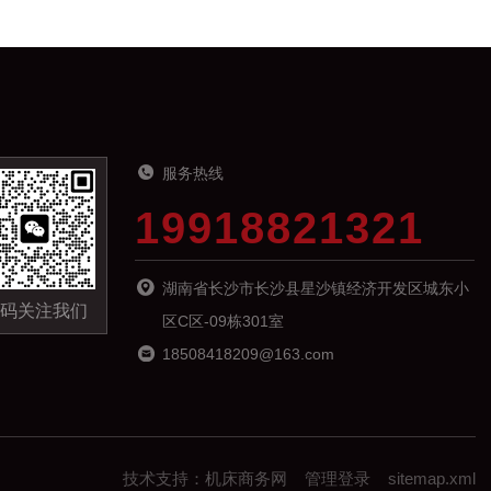
服务热线
19918821321
湖南省长沙市长沙县星沙镇经济开发区城东小
码关注我们
区C区-09栋301室
18508418209@163.com
技术支持：
机床商务网
管理登录
sitemap.xml