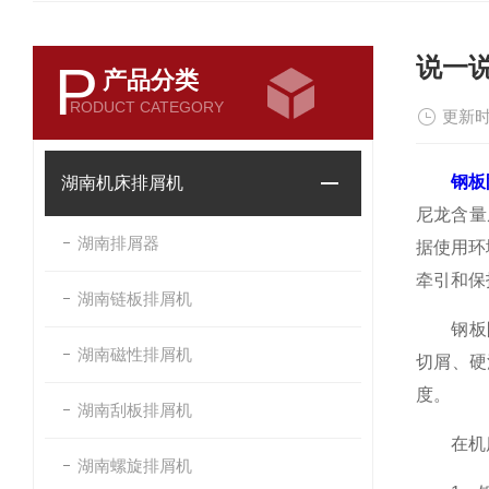
说一
P
产品分类
RODUCT CATEGORY
更新时
钢板
湖南机床排屑机
尼龙含量
湖南排屑器
据使用环
牵引和保
湖南链板排屑机
钢板防护
湖南磁性排屑机
切屑、硬
度。
湖南刮板排屑机
在机床
湖南螺旋排屑机