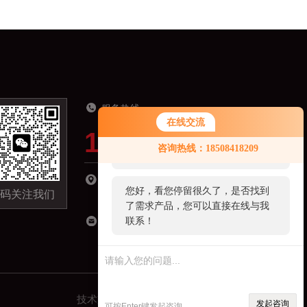
服务热线
在线交流
19918821321
您好！欢迎前来咨询，很高兴为您
咨询热线：18508418209
服务，请问您要咨询什么问题呢？
湖南省长沙市长沙县星沙镇经济开发区城东小
您好，看您停留很久了，是否找到
码关注我们
区C区-09栋301室
了需求产品，您可以直接在线与我
联系！
18508418209@163.com
技术支持：
机床商务网
管理登录
sitemap.xml
发起咨询
可按Enter键发起咨询