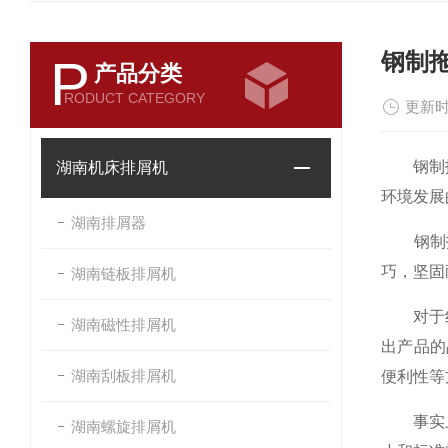
钢制
P
产品分类
RODUCT CATEGORY
更新时
钢制拖链
湖南机床排屑机
环境发展
湖南排屑器
钢制拖
巧，坚固
湖南链板排屑机
对于线路
湖南磁性排屑机
出产品的
湖南刮板排屑机
便利性等
事实上，
湖南螺旋排屑机