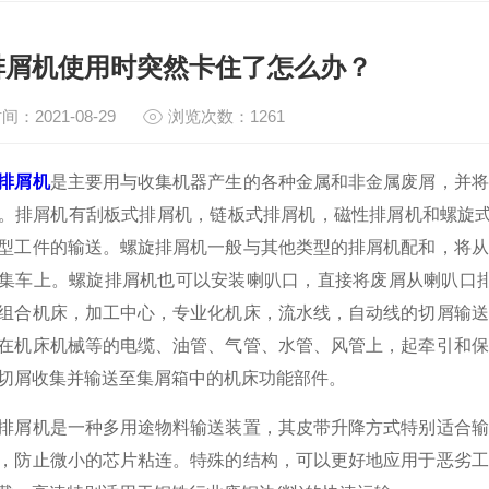
排屑机使用时突然卡住了怎么办？
间：2021-08-29
浏览次数：1261
排屑机
是主要用与收集机器产生的各种金属和非金属废屑，并将
。排屑机有刮板式排屑机，链板式排屑机，磁性排屑机和螺旋式
型工件的输送。螺旋排屑机一般与其他类型的排屑机配和，将从
集车上。螺旋排屑机也可以安装喇叭口，直接将废屑从喇叭口排
组合机床，加工中心，专业化机床，流水线，自动线的切屑输送
在机床机械等的电缆、油管、气管、水管、风管上，起牵引和保
切屑收集并输送至集屑箱中的机床功能部件。
机是一种多用途物料输送装置，其皮带升降方式特别适合输
，防止微小的芯片粘连。特殊的结构，可以更好地应用于恶劣工