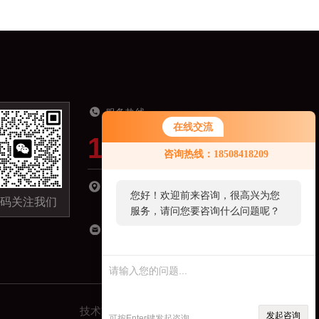
服务热线
在线交流
19918821321
咨询热线：18508418209
湖南省长沙市长沙县星沙镇经济开发区城东小
您好！欢迎前来咨询，很高兴为您
码关注我们
区C区-09栋301室
服务，请问您要咨询什么问题呢？
18508418209@163.com
技术支持：
机床商务网
管理登录
sitemap.xml
发起咨询
可按Enter键发起咨询