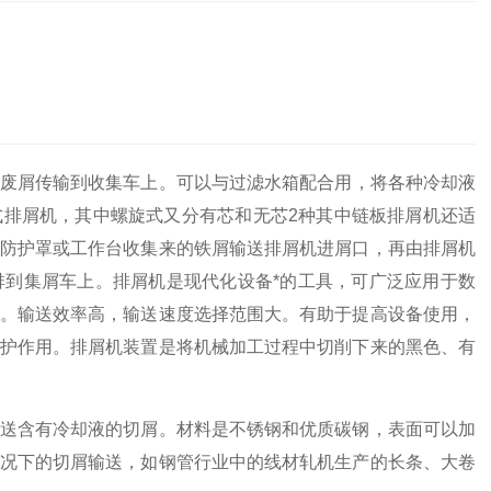
废屑传输到收集车上。可以与过滤水箱配合用，将各种冷却液
排屑机，其中螺旋式又分有芯和无芯2种其中链板排屑机还适
防护罩或工作台收集来的铁屑输送排屑机进屑口，再由排屑机
到集屑车上。排屑机是现代化设备*的工具，可广泛应用于数
。输送效率高，输送速度选择范围大。有助于提高设备使用，
护作用。排屑机装置是将机械加工过程中切削下来的黑色、有
送含有冷却液的切屑。材料是不锈钢和优质碳钢，表面可以加
况下的切屑输送，如钢管行业中的线材轧机生产的长条、大卷