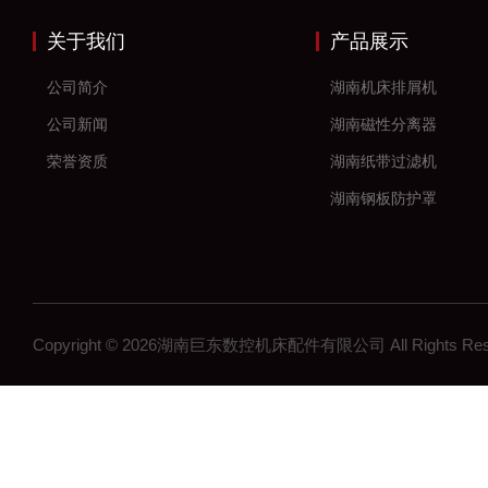
关于我们
产品展示
公司简介
湖南机床排屑机
公司新闻
湖南磁性分离器
荣誉资质
湖南纸带过滤机
湖南钢板防护罩
湖南风琴防护罩
湖南机床防护罩
湖南塑料拖链
Copyright © 2026湖南巨东数控机床配件有限公司 All Rights R
湖南钢制拖链
湖南机床工作灯
湖南机床配件
长沙机床配件