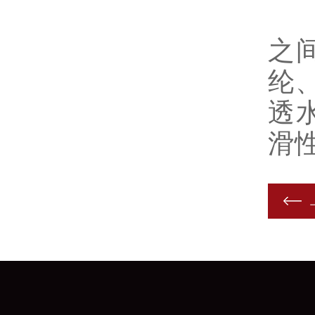
而
之
纶
透
滑