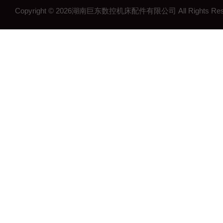
Copyright © 2026湖南巨东数控机床配件有限公司 All Rights R
湖南钢制拖链
湖南机床工作灯
湖南机床配件
长沙机床配件