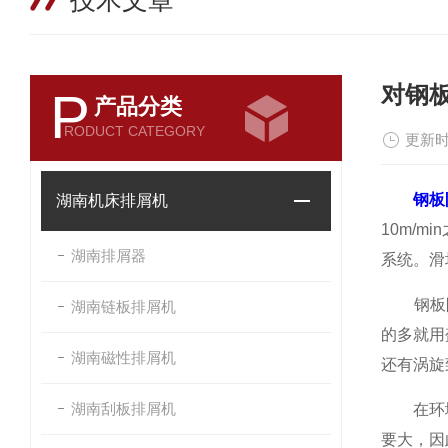
技术文章
对钢
P
产品分类
RODUCT CATEGORY
更新时
钢板
湖南机床排屑机
10m/
湖南排屑器
系统。滑
钢板防护
湖南链板排屑机
的多就用
湖南磁性排屑机
还有涡旋
湖南刮板排屑机
在环境温
要大，因