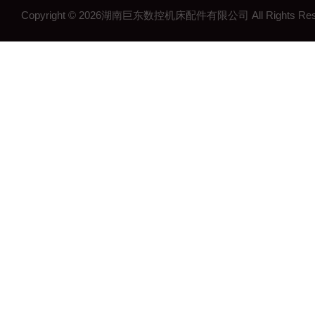
Copyright © 2026湖南巨东数控机床配件有限公司 All Rights R
湖南钢制拖链
湖南机床工作灯
湖南机床配件
长沙机床配件