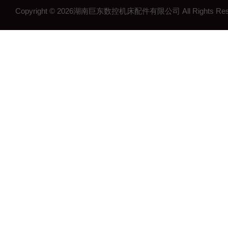
Copyright © 2026湖南巨东数控机床配件有限公司 All Rights R
湖南钢制拖链
湖南机床工作灯
湖南机床配件
长沙机床配件