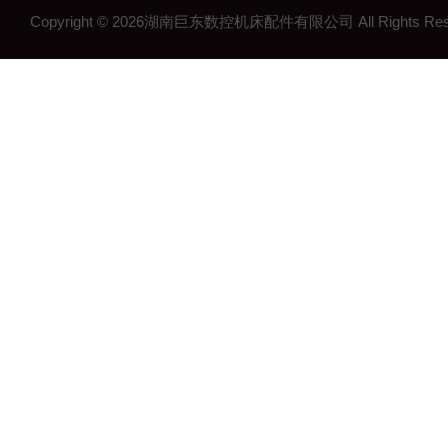
Copyright © 2026湖南巨东数控机床配件有限公司 All Rights R
湖南钢制拖链
湖南机床工作灯
湖南机床配件
长沙机床配件