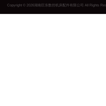
Copyright © 2026湖南巨东数控机床配件有限公司 All Rights R
湖南钢制拖链
湖南机床工作灯
湖南机床配件
长沙机床配件