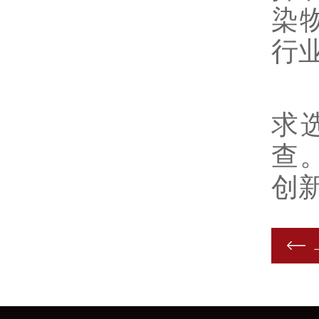
染
行
为
求
查
创