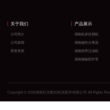
关于我们
产品展示
公司简介
湖南机床排屑机
公司新闻
湖南磁性分离器
荣誉资质
湖南纸带过滤机
湖南钢板防护罩
湖南风琴防护罩
湖南机床防护罩
湖南塑料拖链
Copyright © 2026湖南巨东数控机床配件有限公司 All Rights R
湖南钢制拖链
湖南机床工作灯
湖南机床配件