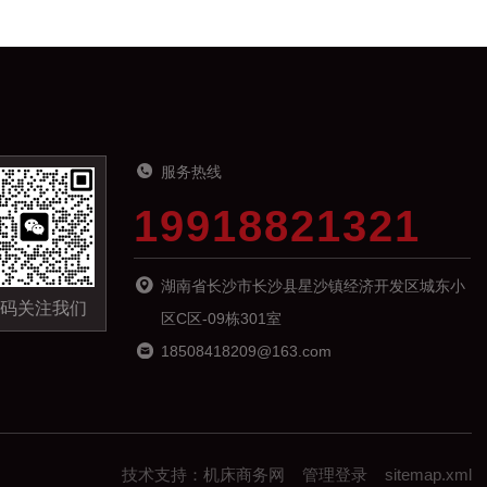
服务热线
19918821321
湖南省长沙市长沙县星沙镇经济开发区城东小
码关注我们
区C区-09栋301室
18508418209@163.com
技术支持：
机床商务网
管理登录
sitemap.xml