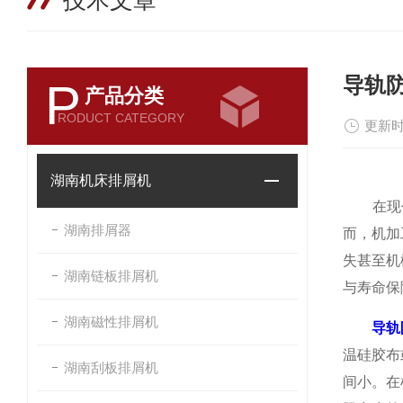
技术文章
导轨
P
产品分类
RODUCT CATEGORY
更新时
湖南机床排屑机
在现代
湖南排屑器
而，机加
失甚至机
湖南链板排屑机
与寿命保
湖南磁性排屑机
导轨
温硅胶布
湖南刮板排屑机
间小。在