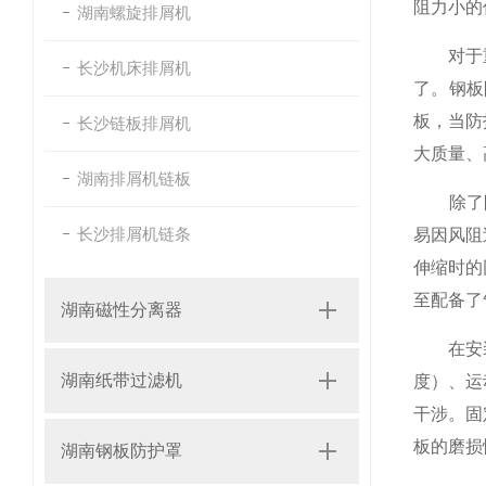
阻力小的
湖南螺旋排屑机
对于重型
长沙机床排屑机
了。钢板
板，当防
长沙链板排屑机
大质量、
湖南排屑机链板
除了防尘
长沙排屑机链条
易因风阻
伸缩时的
至配备了
湖南磁性分离器
在安装与
湖南纸带过滤机
度）、运
干涉。固
板的磨损
湖南钢板防护罩