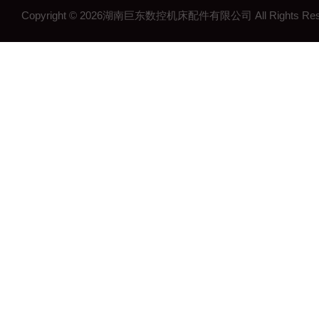
Copyright © 2026湖南巨东数控机床配件有限公司 All Rights R
湖南钢制拖链
湖南机床工作灯
湖南机床配件
长沙机床配件