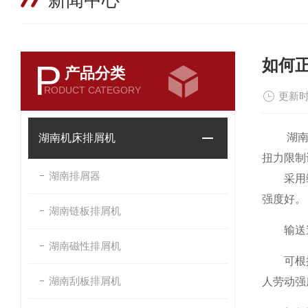
新闻中心
如何
P
产品分类
RODUCT CATEGORY
更新时
湖南刮板
湖南机床排屑机
扭力限制
湖南排屑器
采用缝隙
强度好。
湖南链板排屑机
输送速
湖南磁性排屑机
可根据用
湖南刮板排屑机
人劳动强