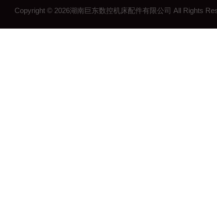
Copyright © 2026湖南巨东数控机床配件有限公司 All Rights R
湖南钢制拖链
湖南机床工作灯
湖南机床配件
长沙机床配件