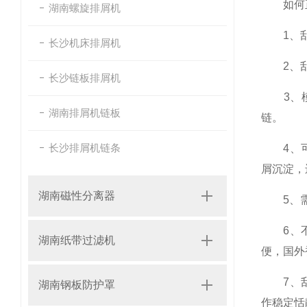
如何正
湖南螺旋排屑机
1、刮板
长沙机床排屑机
2、刮
长沙链板排屑机
3、模锻
湖南排屑机链板
链。
长沙排屑机链条
4、可选
屑沉淀，
湖南磁性分离器
5、需防
6、不易
湖南纸带过滤机
便，国外
7、刮板
湖南钢板防护罩
作稳定恬