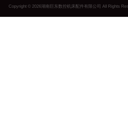
Copyright © 2026湖南巨东数控机床配件有限公司 All Rights R
湖南钢制拖链
湖南机床工作灯
湖南机床配件
长沙机床配件