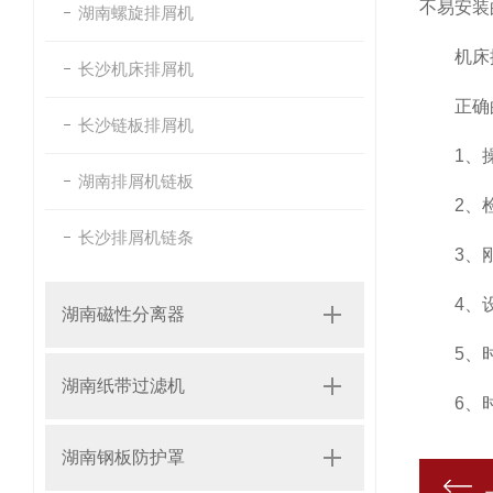
不易安装
湖南螺旋排屑机
机床排
长沙机床排屑机
正确的操
长沙链板排屑机
1、操
湖南排屑机链板
2、检
长沙排屑机链条
3、刚
4、设
湖南磁性分离器
5、时
湖南纸带过滤机
6、时常
湖南钢板防护罩