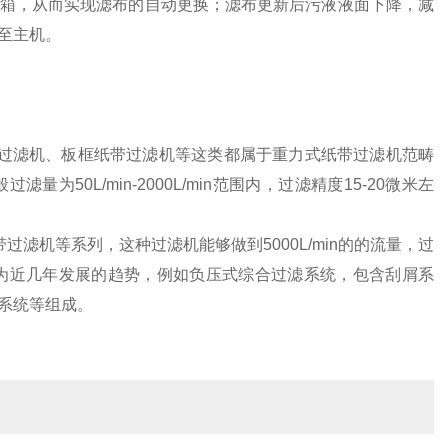
箱，从而实现滤布的自动更换；滤布更新后污液液面下降，减
至主机。
过滤机、板框纸带过滤机等这类都属于重力式纸带过滤机范畴
0L/min-2000L/min范围内，过滤精度15-20微米左
滤机等系列，这种过滤机能够做到5000L/min的的流量，过
为近几年发展的趋势，例如负压式综合过滤系统，包含刮屑系
系统等组成。