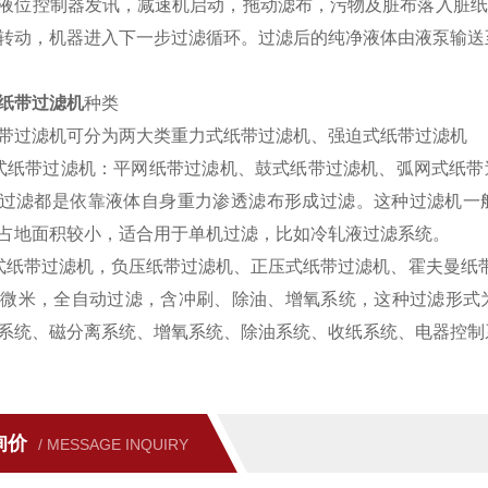
液位控制器发讯，减速机启动，拖动滤布，污物及脏布落入脏纸
转动，机器进入下一步过滤循环。过滤后的纯净液体由液泵输送
纸带过滤机
种类
带过滤机可分为两大类重力式纸带过滤机、强迫式纸带过滤机
式纸带过滤机：平网纸带过滤机、鼓式纸带过滤机、弧网式纸带
过滤都是依靠液体自身重力渗透滤布形成过滤。这种过滤机一般过滤量为5
占地面积较小，适合用于单机过滤，比如冷轧液过滤系统。
式纸带过滤机，负压纸带过滤机、正压式纸带过滤机、霍夫曼纸带过
0微米，全自动过滤，含冲刷、除油、增氧系统，这种过滤形式
系统、磁分离系统、增氧系统、除油系统、收纸系统、电器控制
询价
/ MESSAGE INQUIRY