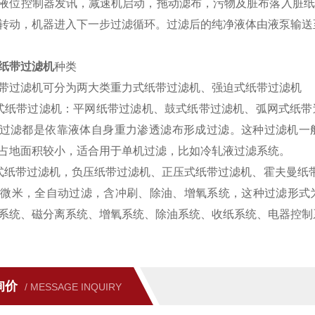
液位控制器发讯，减速机启动，拖动滤布，污物及脏布落入脏纸
转动，机器进入下一步过滤循环。过滤后的纯净液体由液泵输送
纸带过滤机
种类
带过滤机可分为两大类重力式纸带过滤机、强迫式纸带过滤机
式纸带过滤机：平网纸带过滤机、鼓式纸带过滤机、弧网式纸带
过滤都是依靠液体自身重力渗透滤布形成过滤。这种过滤机一般过滤量为5
占地面积较小，适合用于单机过滤，比如冷轧液过滤系统。
式纸带过滤机，负压纸带过滤机、正压式纸带过滤机、霍夫曼纸带过
0微米，全自动过滤，含冲刷、除油、增氧系统，这种过滤形式
系统、磁分离系统、增氧系统、除油系统、收纸系统、电器控制
询价
/ MESSAGE INQUIRY