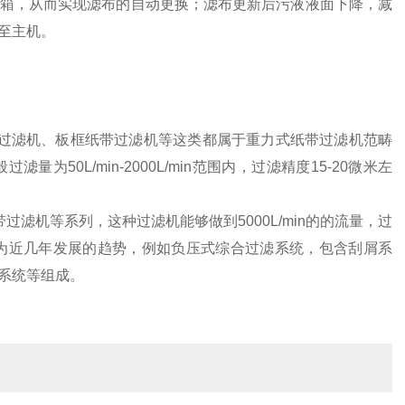
箱，从而实现滤布的自动更换；滤布更新后污液液面下降，减
至主机。
过滤机、板框纸带过滤机等这类都属于重力式纸带过滤机范畴
0L/min-2000L/min范围内，过滤精度15-20微米左
滤机等系列，这种过滤机能够做到5000L/min的的流量，过
为近几年发展的趋势，例如负压式综合过滤系统，包含刮屑系
系统等组成。