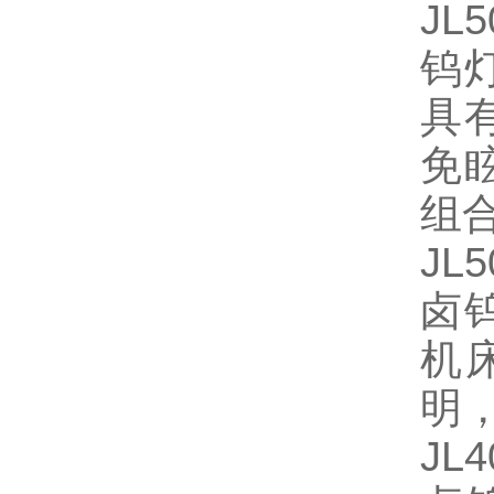
JL
钨
具
免
组
JL
卤
机
明
JL