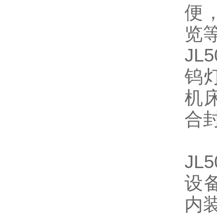
便
览
JL
钨
机
合
JL
设
内