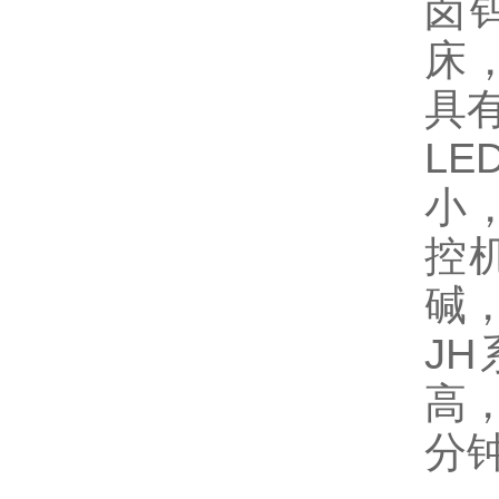
卤
床
具
L
小
控
碱
J
高，
分