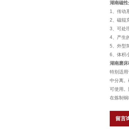
湖南磁性
1、传动
2、磁辊
3、可处
4、产生
5、外型
6、体积
湖南磨床
特别适用
中分离。
可使用。
在炼制铜
留言