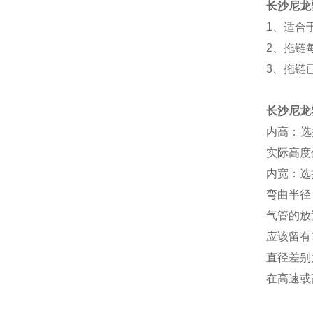
长沙尼龙
1、适合
2、拖链
3、拖链
长沙尼龙
内高：选
实际高
内宽：选
弯曲半径
气管的
应该留有
直径差
在高速或