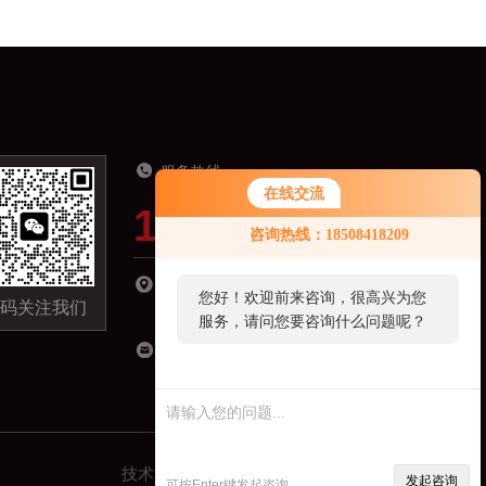
服务热线
在线交流
19918821321
咨询热线：18508418209
湖南省长沙市长沙县星沙镇经济开发区城东小
您好！欢迎前来咨询，很高兴为您
码关注我们
区C区-09栋301室
服务，请问您要咨询什么问题呢？
18508418209@163.com
技术支持：
机床商务网
管理登录
sitemap.xml
发起咨询
可按Enter键发起咨询