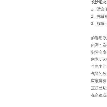
长沙尼龙
1、适合
2、拖链
3、拖链
的选
内高：选
实际高
内宽：选
弯曲半径
气管的
应该留有
直径差
在高速或