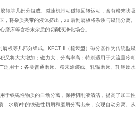
及胶辊等几部分组成。减速机带动磁辊回转运动，含有粉末状吸
，将杂质夹带的液体挤出，zui后刮屑板将杂质与磁辊分离。
和无心磨床等含粉末杂质的切削液净化场合。
屑板等几部分组成。KFCT II（梳齿型）磁分器作为传统型磁
积又将大大增加；磁力大，分离率高；特别适用于大流量冷却
器广泛用于：各类普通磨床、粉末涂装线、轧辊磨床、轧钢废水
用于铁磁性物质的自动分离，保持切削液清洁，提高了加工性
质，水质)中的铁磁性切屑和磨屑分离出来，实现自动分离。从