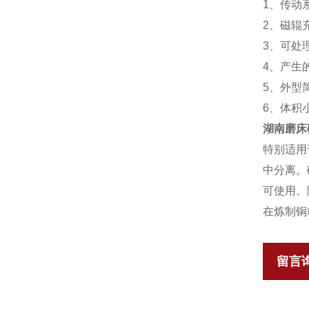
1、传动
2、磁辊
3、可处
4、产生
5、外型
6、体积
湖南磨床
特别适用
中分离。
可使用。
在炼制铜
留言