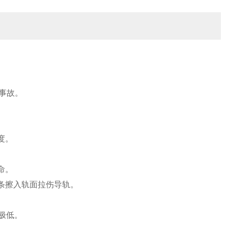
事故。
度。
命。
伤胶条擦入轨面拉伤导轨。
极低。