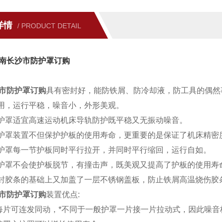
详情
/ PRODUCT DETAIL
南长沙市防护罩订购
市防护罩订购
具有密封好，能防铁屑、防冷却液，防工具的偶然
耐用，运行平稳，噪音小，外形美观。
防护罩适宜高速运动机床导轨防护既平稳又无振动噪音。
防护罩装置不但保护护板的使用寿命，更重要的是保证了机床精密
防护罩每一节护板同时平行拉开，并同时平行缩回，运行自如。
防护罩不会使护板脱节，有撞击声，既美观又提高了护板的使用寿
密封胶条的基础上又加盖了一层不锈钢盖板，防止铁屑高温烧
市防护罩订购
装置优点:
每片可连发同动，*不同于一般护罩一片接一片拉动式，因此噪音