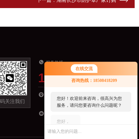
下一篇：
湖南长沙市防护罩厂家订购
服务热线
在线交流
19918821321
您好！欢迎前来咨询，很高兴为您
咨询热线：18508418209
服务，请问您要咨询什么问题呢？
湖南省长沙市长沙县星沙镇经济开发区城东小
您好，看您停留很久了，是否找到
码关注我们
区C区-09栋301室
了需求产品，您可以直接在线与我
联系！
18508418209@163.com