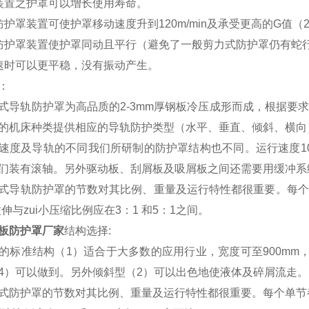
装置之护罩可以增长使用寿命。
防护罩装置可使护罩移动速度升到120m/min及承受更高的G值（
防护罩装置使护罩同动且平行（避免了一般剪力式防护罩仍有蛇
速时可以更平稳，没有振动产生。
：
式导轨防护罩为高品质的2-3mm厚钢板冷压成形而成，根据要
的机床种类提供相应的导轨防护类型（水平、垂直、倾斜、横向
速度及导轨的不同我们所研制的防护罩结构也不同。运行速度10m/
们装有滚轴。另外驱动板、刮屑板及吸屑板之间还需要用缓冲系
式导轨防护罩的节数对其比例、重量及运行特性都很重要。每个
拉伸与zui小压缩比例应在3：1 和5：1之间。
板防护罩厂家
结构选择:
的标准结构（1）适合于大多数的应用行业，宽度可至900mm
4）可以做到。另外倾斜型（2）可以出色地使液体及碎屑流走。
式防护罩的节数对其比例、重量及运行特性都很重要。每个单节都