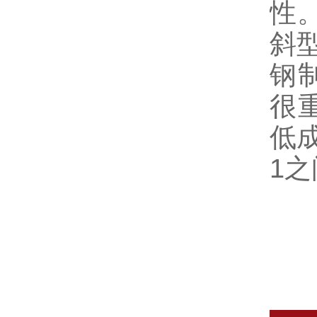
性
斜
钢
很
低
1之