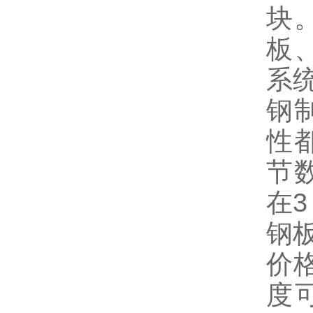
块
板
系
钢
性
节
在3
钢
价
度