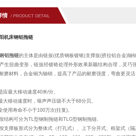
详情
/ PRODUCT DETAIL
阳机床钢铝拖链
钢铝拖链
的主体是由链扳(优质钢板镀铬)支撑扳(挤拉铝合金)
产生扭曲变形，链扳经镀铬处理外形效果新颖结构合理，灵巧强
耐磨材料，合金铜为轴销，提高了产品的耐磨强度，弯曲更灵活
可适应最大移动速度40米/分。
在最大移动速度时，噪声声压级不大于68分贝。
全使用寿命不小于100万次(往复)。
按结构可分为TL型钢制拖链和TLG型钢制拖链.
按支撑板形式分为整体式（打孔式）、上下分开式、框架式（隔