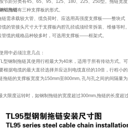
节距分类有45、65、95、125、180、225、250型。拖链
钢铝拖链
有三种支撑板的形式。
拖链需承载较大管、缆负荷时、应选用高强度支撑板——整块式
管缆的管接头尺寸大于支撑板内腔孔径或须经常拆装、维修等时
装管缆的规格品种较多时，可选用支撑板——框架式。
使用中必须注意几点：
G和TL型钢制拖链其使用行程最大为40米，适用于所有传动方式
要根据电缆的最大直径选择并应达到电缆直径的10倍，行程小的
拖链拖链的支撑板宽度为150mm至800mm, 孔与孔之间的间隔
做最大限度运转时，如钢制拖链的宽度超过300mm,拖链的长度