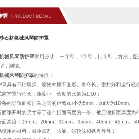
详情
/ PRODUCT DETAIL
沙石材机械风琴防护罩
机械风琴防护罩
常用形状：一字型，7字型，门字型，方形，
型，测试。
机械风琴防护罩
的特点：
护罩具有不怕脚踩、硬物冲撞不变形、寿命长、密封好和运行轻
式防护罩行程长，压缩小，长度的比值为1:10；
设备的导轨面和护罩之间的距离zui小为5mm，zui大为10mm。
折面张开时的尺寸等于这个折面高度的一倍，被压缩折面厚度为4
面高度：15mm、20mm、30mm、35mm、40mm、45mm、5
品使用的材料，耐冷却剂，防油、砂轮沫和铁肖等等；