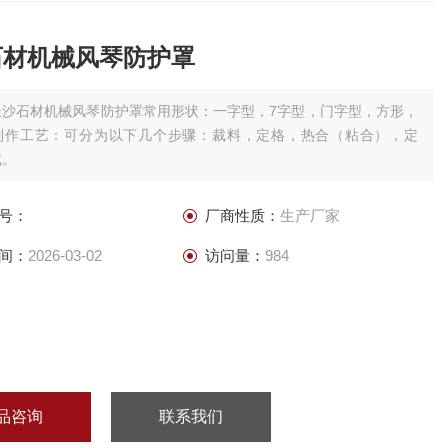
石材机械风琴防护罩
长沙石材机械风琴防护罩常用形状：一字型，7字型，门字型，方形，
制作工艺：可分为以下几个步骤：裁料，定格，热合（粘合），定
试。
号：
厂商性质：
生产厂家
间：
2026-03-02
访问量：
984
品咨询
联系我们