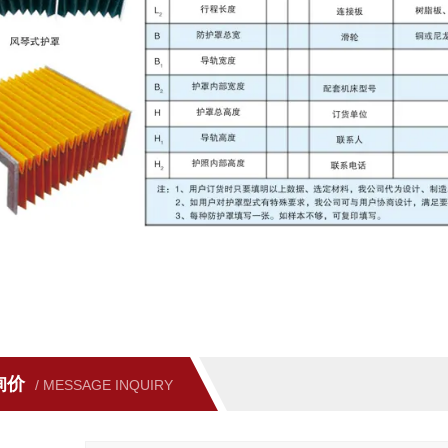
询价
/ MESSAGE INQUIRY