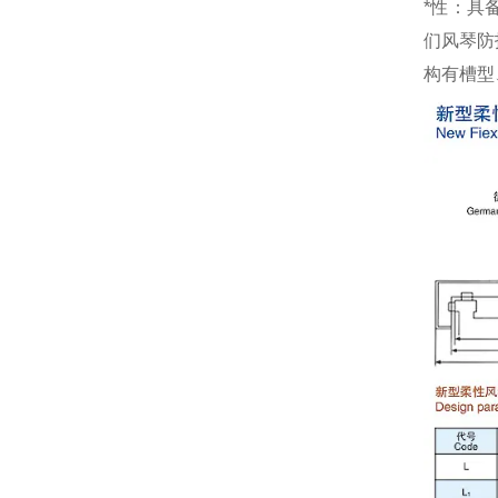
*性：具
们风琴防
构有槽型