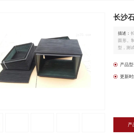
长沙
描述：
圆形。
型，测
产品型
更新时
产