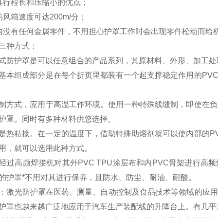
具行程长和压缩小的优点；
的风箱速度可达200m/分；
内没有任何金属零件，不用担心护罩工作时会出现零件松动而给
三种方式：
式防护罩是可以任意组合的产品系列，其原材料、外形、加工处
基本组成部分是在每个折页里都装有一个起支撑稳定作用的PV
制方式，应用于高温工作环境。使用一种特殊线缝制，即使在负
护罩。同时有多种材料供您选择。
是热粘接。在一定的温度下，借助特殊助熔剂就可以使内部的P
用，就可以选用此种方式。
经过高频焊接机对其外PVC TPU涂层布和内PVC骨架进行
的护罩*不用对其进行保养，且防水、防尘、耐油、耐酸。
：激光防护罩在医药、测量、自动控制及食品技术等领域的应用
护罩也越来越广泛地应用于汽车生产装配线的升降台上。有几平