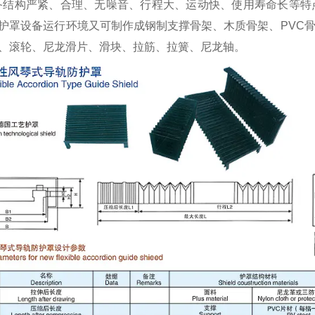
备结构严紧、合理、无噪音、行程大、运动快、使用寿命长等特
护罩设备运行环境又可制作成钢制支撑骨架、木质骨架、PVC
、滚轮、尼龙滑片、滑块、拉筋、拉簧、尼龙轴。