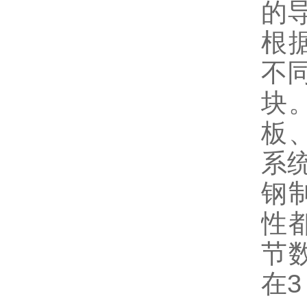
的
根
不
块
板
系
钢
性
节
在3