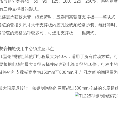
节距分类有45、65、95、125、180、225、250型。拖链
有三种支撑板的形式。
拖链需承载较大管、缆负荷时、应选用高强度支撑板——整块式
管缆的管接头尺寸大于支撑板内腔孔径或须经常拆装、维修等时
装管缆的规格品种较多时，可选用支撑板——框架式。
复合拖链
使用中必须注意几点：
G和TL型钢制拖链其使用行程最大为40米，适用于所有传动方式
要根据电缆的最大直径选择并应达到电缆直径的10倍，行程小的
拖链拖链的支撑板宽度为150mm至800mm, 孔与孔之间的间隔
做最大限度运转时，如钢制拖链的宽度超过300mm,拖链的长度