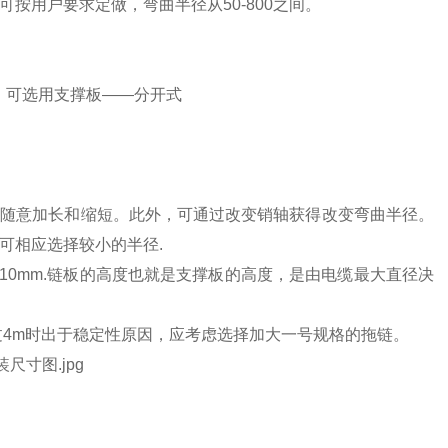
宽度可按用户要求定做，弯曲半径从50-800之间。
。可选用支撑板——分开式
。可随意加长和缩短。此外，可通过改变销轴获得改变弯曲半径。
可相应选择较小的半径.
量为10mm.链板的高度也就是支撑板的高度，是由电缆最大直径决
超过4m时出于稳定性原因，应考虑选择加大一号规格的拖链。