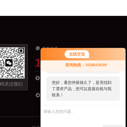
服务热线
在线交流
19918821321
您好！欢迎前来咨询，很高兴为您
咨询热线：18508418209
服务，请问您要咨询什么问题呢？
湖南省长沙市长沙县星沙镇经济开发区城东小
您好，看您停留很久了，是否找到
码关注我们
区C区-09栋301室
了需求产品，您可以直接在线与我
联系！
18508418209@163.com