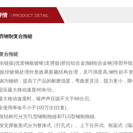
详情
/ PRODUCT DETAIL
西钢制复合拖链
复合拖链
由链扳(优质钢板镀铬)支撑扳(挤拉铝合金)轴销(合金钢)等部
扳经镀铬处理外形效果新颖结构合理，灵巧强度高,钢性好不变
铜为轴销，提高了产品的耐磨强度，弯曲更灵活，阻力更小，降
可适应最大移动速度40米/分。
在最大移动速度时，噪声声压级不大于68分贝。
全使用寿命不小于100万次(往复)。
按结构可分为TL型钢制拖链和TLG型钢制拖链.
按支撑板形式分为整体式（打孔式）、上下分开式、框架式（隔