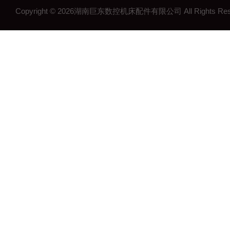
Copyright © 2026湖南巨东数控机床配件有限公司 All Rights R
湖南钢制拖链
湖南机床工作灯
湖南机床配件
长沙机床配件