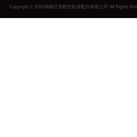
Copyright © 2026湖南巨东数控机床配件有限公司 All Rights R
湖南钢制拖链
湖南机床工作灯
湖南机床配件
长沙机床配件