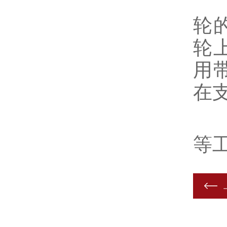
二
轮
轮
用
在
三
等工