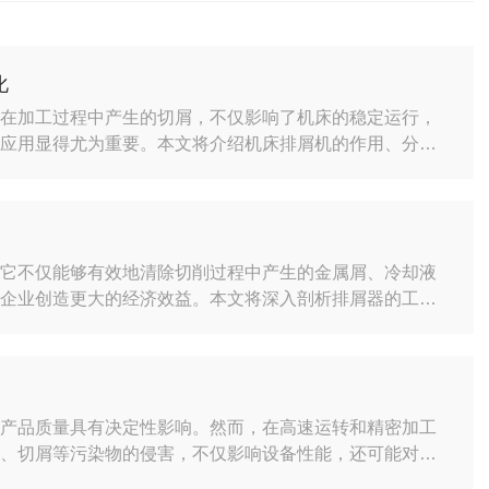
化
床在加工过程中产生的切屑，不仅影响了机床的稳定运行，
的应用显得尤为重要。本文将介绍机床排屑机的作用、分
有益的参考。机床排屑机主要用于收集和输送金属非金属切
长刀具寿命。同时，它还能降低切屑对机床导轨面的磨损，
生锈和腐蚀，影响机床精度。此外，机床排屑机还能降低工
，它不仅能够有效地清除切削过程中产生的金属屑、冷却液
为企业创造更大的经济效益。本文将深入剖析排屑器的工作
和选择适合自己需求的排屑器产品。排屑器的工作原理主要
结构设计实现对废弃物的收集、传输和处理。其中，机械式
或刷子旋转，将废弃物从工作区域刮走；液压式排屑器利用
和产品质量具有决定性影响。然而，在高速运转和精密加工
液、切屑等污染物的侵害，不仅影响设备性能，还可能对操
风琴防护罩应运而生，成为机械设备的防护伙伴。风琴防护