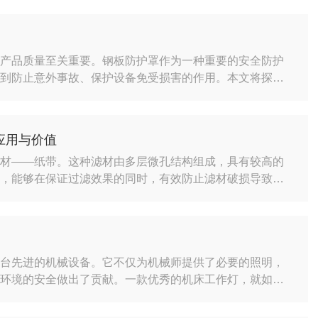
这些金属板条通过精密的弯曲和折叠工艺，形成了既坚硬又
机械强度，而且在需要时能够轻松折叠，方便设备的维护和
和产品质量至关重要。钢板防护罩作为一种重要的安全防护
起到防止意外事故、保护设备免受损害的作用。本文将探讨
事项。钢板防护罩的主要特点是结构坚固、防护能力强。它
工和热处理工艺，以确保其具有足够的强度和硬度来承受外
虑到易于安装和拆卸的需求，以便于日常维护和检修工作的
应用与价值
滤材——纸带。这种滤材由多层微孔结构组成，具有较高的
度，能够在保证过滤效果的同时，有效防止滤材破损导致的
压纸机构、滤纸卷、排污机构等部分构成。工作时，待过滤
面。杂质被截留在纸带上，纯净液体则透过纸带进入液箱上
质随纸带一起被送出设备，实现连续、自动化的固液分离。
一台先进的机械设备。它不仅为机械师提供了必要的照明，
作环境的安全做出了贡献。一款优秀的机床工作灯，就如同
勾勒出精确与美观的轮廓。机床工作灯的设计通常考虑到了
光源，以便于操作者能够清晰看到加工过程中的每一个细