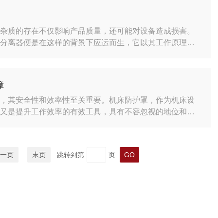
演员的每一个动作一样，机床工作灯让每一道切削的痕迹都
。杂质的存在不仅影响产品质量，还可能对设备造成损害。
性分离器便是在这样的背景下应运而生，它以其工作原理和
器。磁性分离器的基本原理是利用磁场对铁磁性物质的吸引
磁体，当物料通过磁场时，铁磁性杂质会被吸附，而非磁性
杂质，还能保证产品的纯度和生产线的连续运行。在实际应
障
备，其安全性和效率性至关重要。机床防护罩，作为机床设
，又是提升工作效率的有效工具，具有不容忽视的地位和价
中产生的碎片、飞溅物、冷却液喷溅等对操作人员造成伤
设备的正常运转和加工精度。防护罩的设计和构造通常根据
特性进行定制，既要保证足够的防护面积，又要兼顾操作者
一页
末页
跳转到第
页