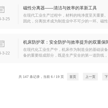
节。就像在黑暗的舞台上，一束聚光灯能够突出
磁性分离器——清洁与效率的革新工具
无所遁形。其...
在现代工业生产过程中，材料的纯净度至关重要
4-3-25
因此，分离技术成为制造业中不可少的一环。磁
高效的分选能力，成为了众多行业清洁工艺的利
力来实现分离。这种分离器通常包含一个或多个
物质则可以顺利通过。这样，不仅可以去除金属
机床防护罩：安全防护与效率提升的双重保
用中，磁性...
在现代化工业生产中，机床作为制造业的基础设
4-3-22
备的重要组成部分，既是生产安全的第一道防线
值。机床防护罩主要是用于防止在机床运行过程
害，同时也避免尘埃、异物进入机床内部，影响
机床的不同类型、工作方式以及加工对象的具体
共 147 条记录，当前 6 / 19 页
首页
上一页
下
的视野和便利...