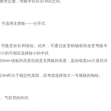
户要求定做，弯曲半径从50-800之间。
。可选用支撑板——分开式
方式。可随意加长和缩短。此外，可通过改变销轴获得改变弯曲半
程小的可相应选择较小的半径
.
为10mm.链板的高度也就是支撑板的高度，是由电缆zui大直径决
过4m时出于稳定性原因，应考虑选择加大一号规格的拖链。
、液、气软管的外径。