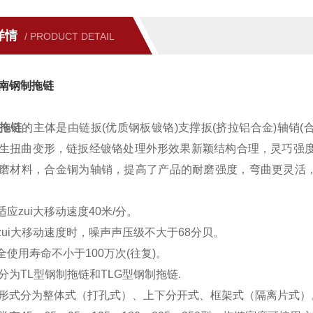
详情
/ PRODUCT DETAIL
南钢制拖链
拖链
的主体是由链扳(优质钢板镀铬)支撑扳(挤拉铝合金)轴销
生扭曲变形，链扳经镀铬处理外形效果新颖结构合理，灵巧强度
磨材料，合金铜为轴销，提高了产品的耐磨强度，弯曲更灵活，
适应zui大移动速度40米/分。
在zui大移动速度时，噪声声压级不大于68分贝。
全使用寿命不小于100万次(往复)。
分为TL型钢制拖链和TLG型钢制拖链
.
形式分为整体式（打孔式）、上下分开式、框架式（隔离片式）