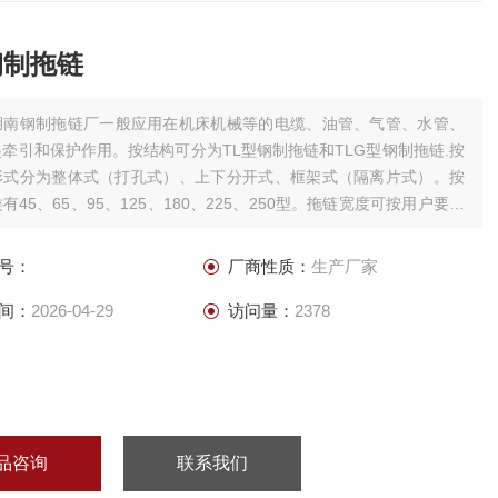
钢制拖链
湖南钢制拖链厂一般应用在机床机械等的电缆、油管、气管、水管、
牵引和保护作用。按结构可分为TL型钢制拖链和TLG型钢制拖链.按
形式分为整体式（打孔式）、上下分开式、框架式（隔离片式）。按
有45、65、95、125、180、225、250型。拖链宽度可按用户要求
曲半径从50-800之间。
号：
厂商性质：
生产厂家
间：
2026-04-29
访问量：
2378
品咨询
联系我们