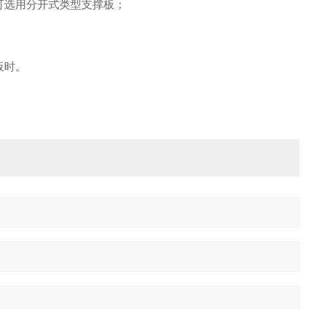
可选用分开式类型支撑板；
板时。