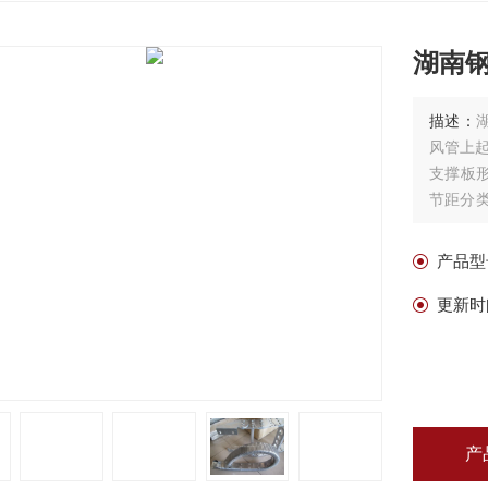
湖南
描述：
风管上起
支撑板
节距分类
定做，弯
产品型
更新时
产