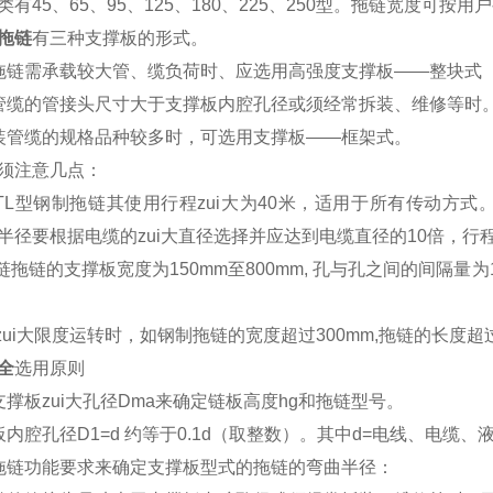
有45、65、95、125、180、225、250型。拖链宽度可按用
拖链
有三种支撑板的形式。
拖链需承载较大管、缆负荷时、应选用高强度支撑板——整块式
管缆的管接头尺寸大于支撑板内腔孔径或须经常拆装、维修等时
装管缆的规格品种较多时，可选用支撑板——框架式。
须注意几点：
G和TL型钢制拖链其使用行程zui大为40米，适用于所有传动
半径要根据电缆的zui大直径选择并应达到电缆直径的10倍，行
拖链拖链的支撑板宽度为150mm至800mm, 孔与孔之间的间隔量
做zui大限度运转时，如钢制拖链的宽度超过300mm
,
拖链的长度超
全
选用原则
支撑板zui大孔径Dma来确定链板高度hg和拖链型号。
板内腔孔径D1=d 约等于0.1d（取整数）。其中d=电线、电缆
拖链功能要求来确定支撑板型式的拖链的弯曲半径：