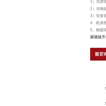
1）当管
2）当拖
3）安装
4、机床
5、根据
家规格齐
留言