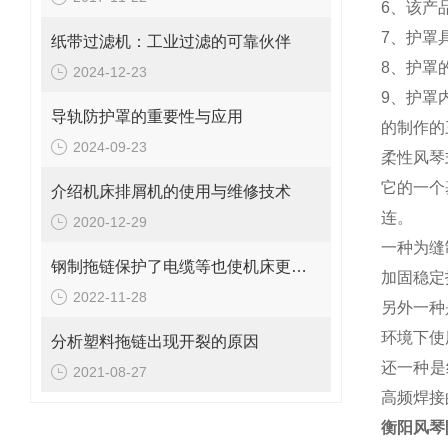
6、
该产
7、
护罩
纸带过滤机：工业过滤的可靠伙伴
8、
护罩的
2024-12-23
9、
护罩
导轨防护罩的重要性与应用
的制作的
2024-09-23
柔性风琴
它的一个
介绍机床排屑机的使用与维修技术
连。
2020-12-29
一种为缝
钢制拖链保护了电缆等也使机床更美观
加固稳定
2022-11-28
另外一种
环境下使
分析塑料拖链出现开裂的原因
还一种是
2021-08-27
高频焊接
衡阳风琴