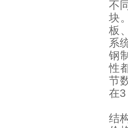
不
块
板
系
钢
性
节
在3
结构