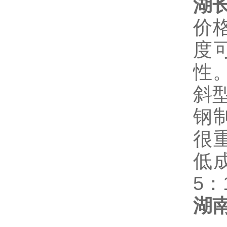
湖
价
度
性
斜
钢
很
低
5：
湖