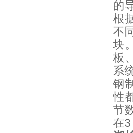
的
根
不
块
板
系
钢
性
节
在3