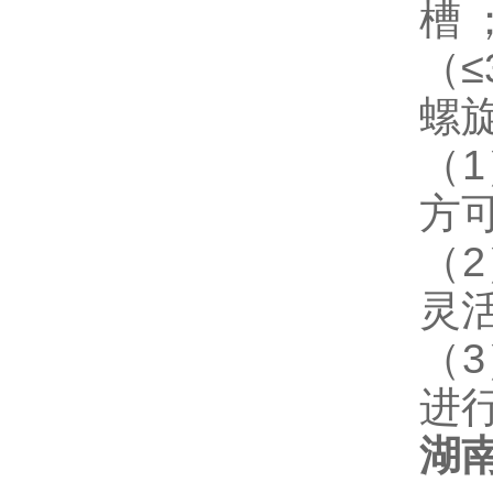
槽
（≤
螺
（
方
（
灵
（
进
湖