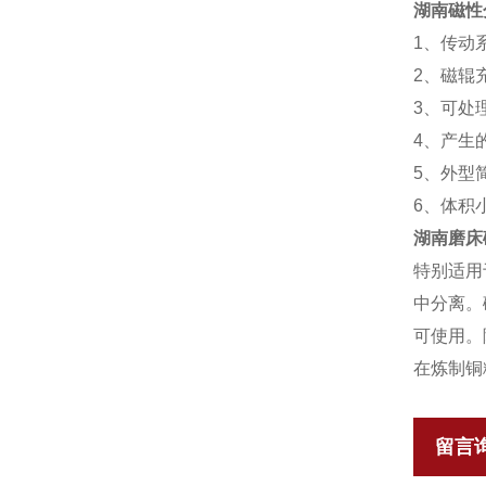
湖南磁性
1、传动
2、磁辊
3、可处
4、产生
5、外型
6、体积
湖南磨床
特别适用
中分离。
可使用。
在炼制铜
留言